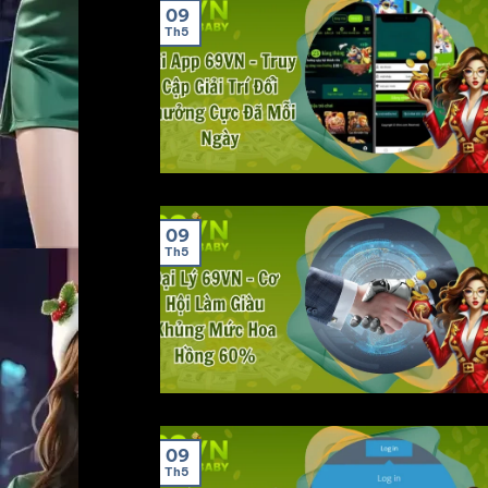
09
Th5
09
Th5
09
Th5