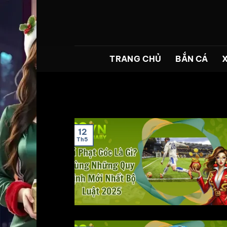
Bỏ
qua
nội
dung
TRANG CHỦ
BẮN CÁ
12
Th5