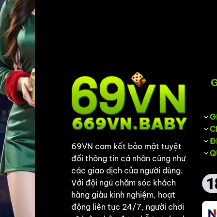
G
G
C
Đ
69VN cam kết bảo mật tuyệt
Q
đối thông tin cá nhân cũng như
các giao dịch của người dùng.
Với đội ngũ chăm sóc khách
hàng giàu kinh nghiệm, hoạt
động liên tục 24/7, người chơi