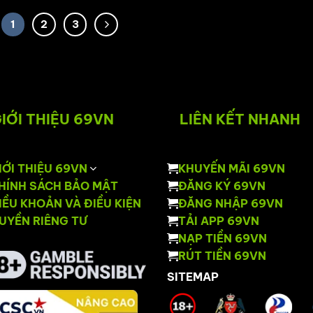
1
2
3
IỚI THIỆU 69VN
LIÊN KẾT NHANH
IỚI THIỆU 69VN
KHUYẾN MÃI 69VN
HÍNH SÁCH BẢO MẬT
ĐĂNG KÝ 69VN
IỀU KHOẢN VÀ ĐIỀU KIỆN
ĐĂNG NHẬP 69VN
UYỀN RIÊNG TƯ
TẢI APP 69VN
NẠP TIỀN 69VN
RÚT TIỀN 69VN
SITEMAP